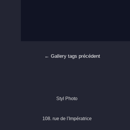
Navigation
←
Gallery tags précédent
de
l’article
Styl Photo
108. rue de l'Impératrice