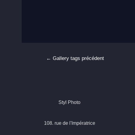
Navigation
←
Gallery tags précédent
de
l’article
Styl Photo
108. rue de l'Impératrice