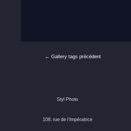
Navigation
←
Gallery tags précédent
de
l’article
Styl Photo
108. rue de l'Impératrice