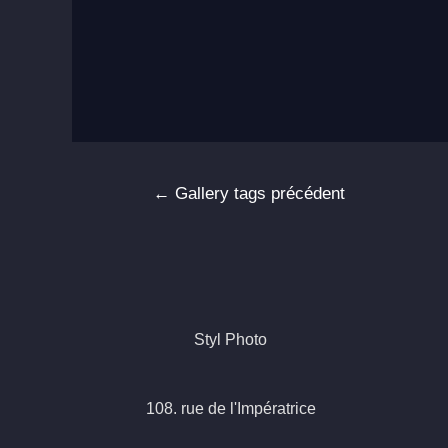
Navigation
←
Gallery tags précédent
de
l’article
Styl Photo
108. rue de l'Impératrice