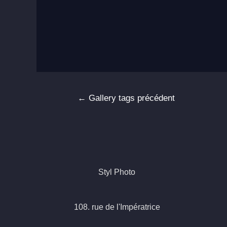
Navigation
←
Gallery tags précédent
de
l’article
Styl Photo
108. rue de l'Impératrice