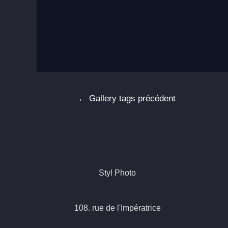
Navigation
←
Gallery tags précédent
de
l’article
Styl Photo
108. rue de l'Impératrice