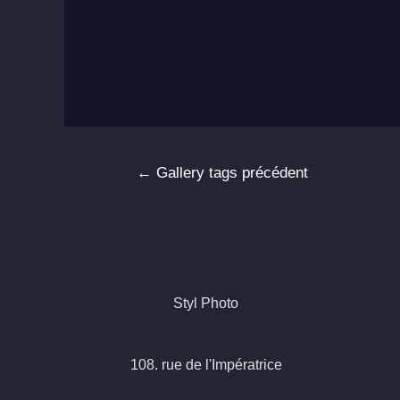
Navigation
←
Gallery tags précédent
de
l’article
Styl Photo
108. rue de l'Impératrice