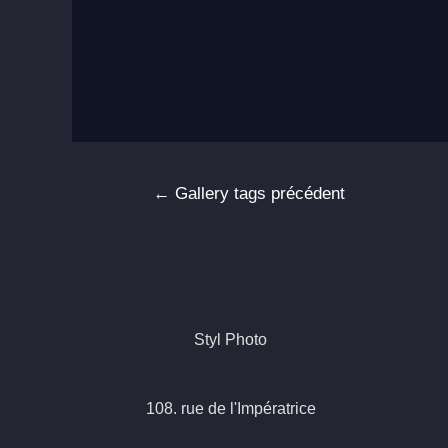
Navigation
←
Gallery tags précédent
de
l’article
Styl Photo
108. rue de l'Impératrice