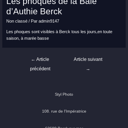
Les phoques de la Baie
d’Authie Berck
Non classé
/ Par
admin9147
Les phoques sont visibles à Berck tous les jours,en toute
saison, à marée basse
Navigation
←
Article
Article suivant
de
précédent
→
l’article
Styl Photo
108. rue de l'Impératrice